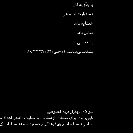
پدیدآورندگان
مسئولیت اجتماعی
همکاری با ما
تماس با ما
پشتیبانی
پشتیبانی سایت: (داخلی 210) 88333600
سوالات پرتکرار
حریم خصوصی
کپی‌رایت! برای استفاده از مطالب وب‌سایت داشتن اهداف «غ
طراحی توسط خانواده‌ی فرهنگی چشمه، توسعه توسط
آلماتک