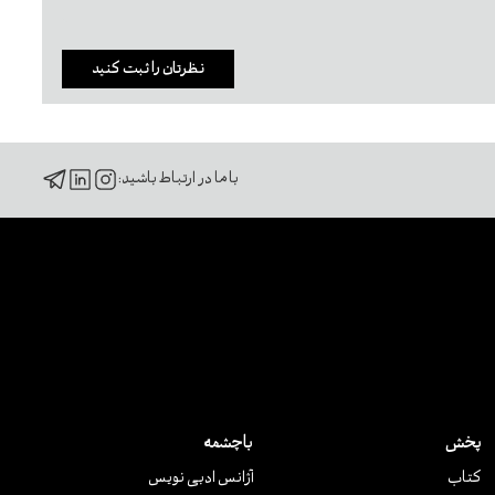
نظرتان را ثبت کنید
با ما در ارتباط باشید:
پخش
باچشمه
کتاب
آژانس ادبی نویس