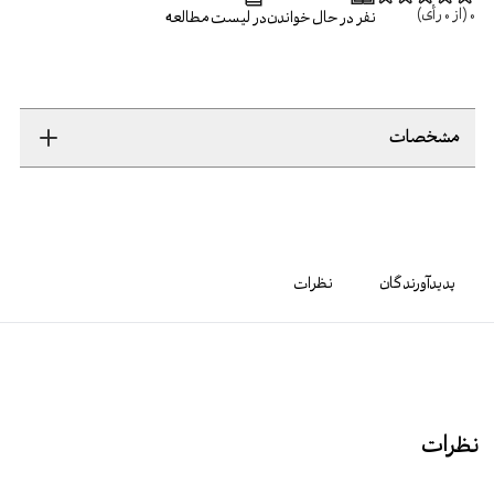
0
(از
0
رأی)
نفر در حال خواندن
در لیست مطالعه
مشخصات
پدیدآورندگان
نظرات
نظرات