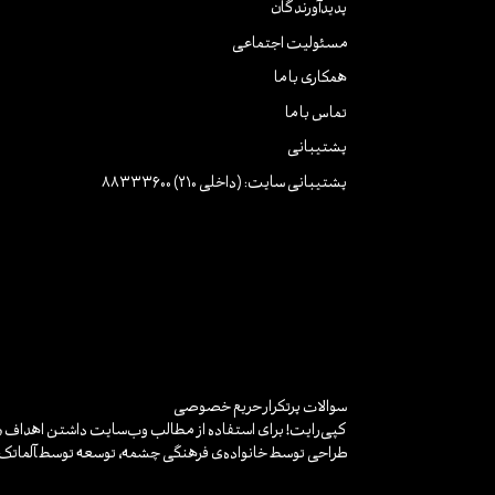
پدیدآورندگان
مسئولیت اجتماعی
همکاری با ما
تماس با ما
پشتیبانی
پشتیبانی سایت: (داخلی 210) 88333600
سوالات پرتکرار
حریم خصوصی
کپی‌رایت! برای استفاده از مطالب وب‌سایت داشتن اهداف «غ
طراحی توسط خانواده‌ی فرهنگی چشمه، توسعه توسط
آلماتک