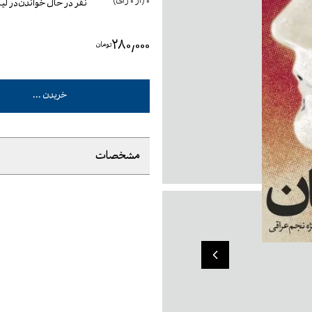
0
(از
0
رأی)
نفر در حال خواندن
در ل
۲۸۰٬۰۰۰
تومان
خریدن ...
مشخصات