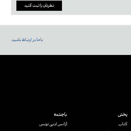
نظرتان را ثبت کنید
با ما در ارتباط باشید:
پخش
باچشمه
کتاب
آژانس ادبی نویس