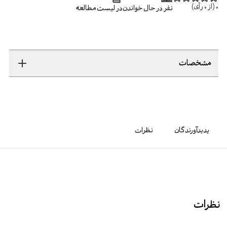
0
(از
0
رأی)
نفر در حال خواندن
در لیست مطالعه
مشخصات
پدیدآورندگان
نظرات
نظرات