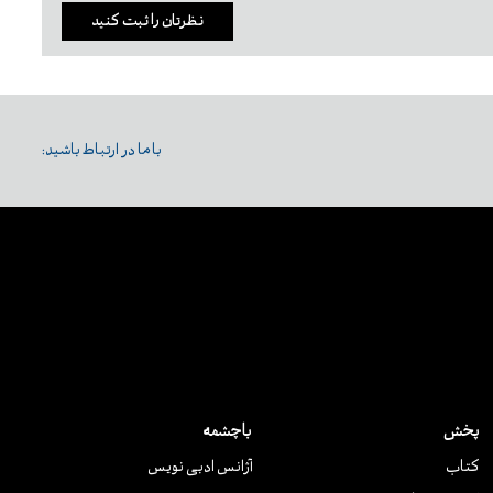
نظرتان را ثبت کنید
با ما در ارتباط باشید:
پخش
باچشمه
کتاب
آژانس ادبی نویس