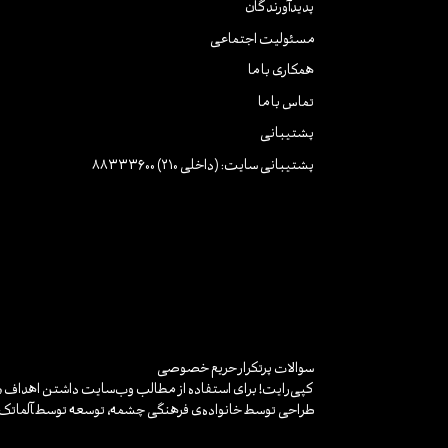
پدیدآورندگان
مسئولیت اجتماعی
همکاری با ما
تماس با ما
پشتیبانی
پشتیبانی سایت: (داخلی 210) 88333600
سوالات پرتکرار
حریم خصوصی
کپی‌رایت! برای استفاده از مطالب وب‌سایت داشتن اهداف «غ
طراحی توسط خانواده‌ی فرهنگی چشمه، توسعه توسط
آلماتک