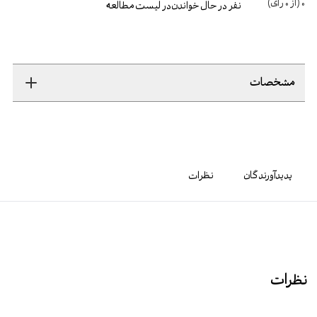
0
(از
0
رأی)
نفر در حال خواندن
در لیست مطالعه
مشخصات
پدیدآورندگان
نظرات
نظرات