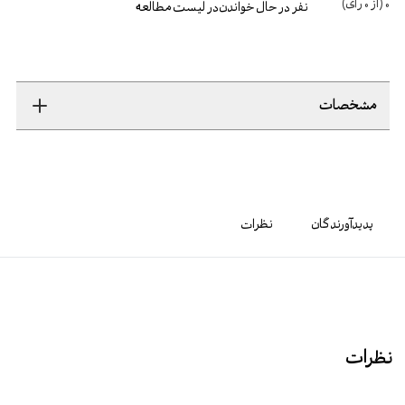
0
(از
0
رأی)
نفر در حال خواندن
در لیست مطالعه
مشخصات
پدیدآورندگان
نظرات
نظرات