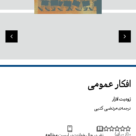
افکار عمومی
ژودیت لازار
مرتضی کتبی
ترجمه‌ی
0
(از
0
رأی)
نفر در حال خواندن
در لیست مطالعه