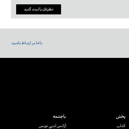
نظرتان را ثبت کنید
با ما در ارتباط باشید:
پخش
باچشمه
کتاب
آژانس ادبی نویس