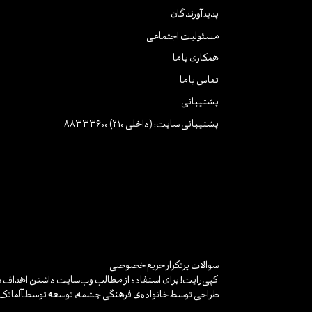
پدیدآورندگان
مسئولیت اجتماعی
همکاری با ما
تماس با ما
پشتیبانی
پشتیبانی سایت: (داخلی 210) 88333600
سوالات پرتکرار
حریم خصوصی
کپی‌رایت! برای استفاده از مطالب وب‌سایت داشتن اهداف «غ
طراحی توسط خانواده‌ی فرهنگی چشمه، توسعه توسط
آلماتک