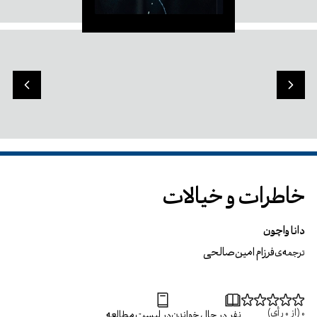
خاطرات و خیالات
دانا واچون
فرزام امین‌صالحی
ترجمه‌ی
0
(از
0
رأی)
نفر در حال خواندن
در لیست مطالعه