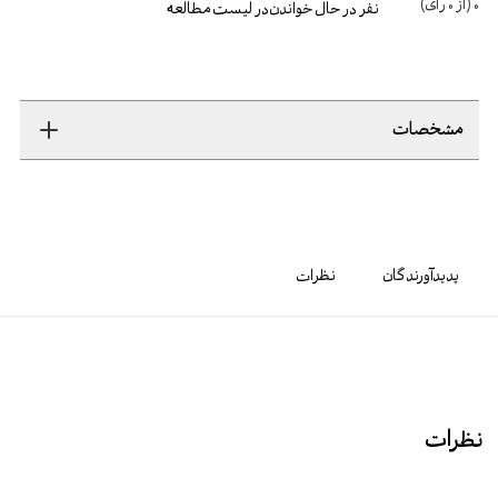
0
(از
0
رأی)
نفر در حال خواندن
در لیست مطالعه
مشخصات
پدیدآورندگان
نظرات
نظرات