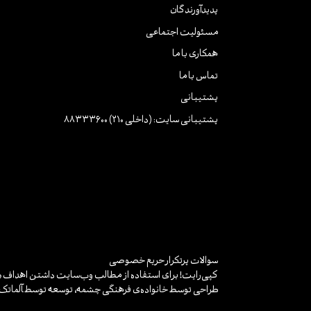
پدیدآورندگان
مسئولیت اجتماعی
همکاری با ما
تماس با ما
پشتیبانی
پشتیبانی سایت: (داخلی 210) 88333600
سوالات پرتکرار
حریم خصوصی
کپی‌رایت! برای استفاده از مطالب وب‌سایت داشتن اهداف «غ
طراحی توسط خانواده‌ی فرهنگی چشمه، توسعه توسط
آلماتک