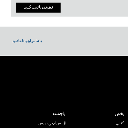
نظرتان را ثبت کنید
با ما در ارتباط باشید:
پخش
باچشمه
کتاب
آژانس ادبی نویس