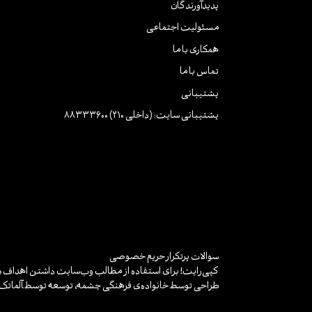
پدیدآورندگان
مسئولیت اجتماعی
همکاری با ما
تماس با ما
پشتیبانی
پشتیبانی سایت: (داخلی 210) 88333600
سوالات پرتکرار
حریم خصوصی
کپی‌رایت! برای استفاده از مطالب وب‌سایت داشتن اهداف «غ
طراحی توسط خانواده‌ی فرهنگی چشمه، توسعه توسط
آلماتک