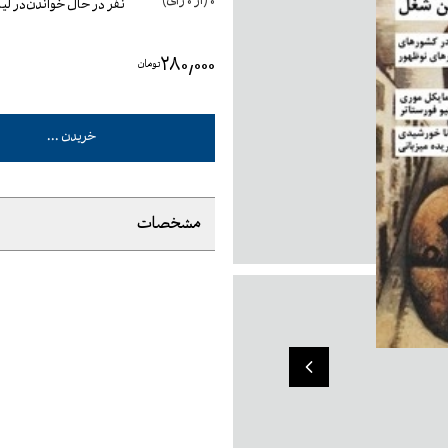
0
(از
0
رأی)
نفر در حال خواندن
در ل
۲۸۰٬۰۰۰
تومان
خریدن ...
مشخصات