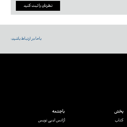
نظرتان را ثبت کنید
با ما در ارتباط باشید:
پخش
باچشمه
کتاب
آژانس ادبی نویس