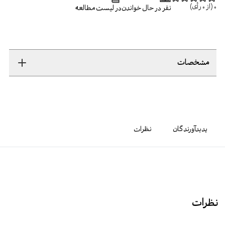
0
(از
0
رأی)
نفر در حال خواندن
در لیست مطالعه
مشخصات
پدیدآورندگان
نظرات
نظرات