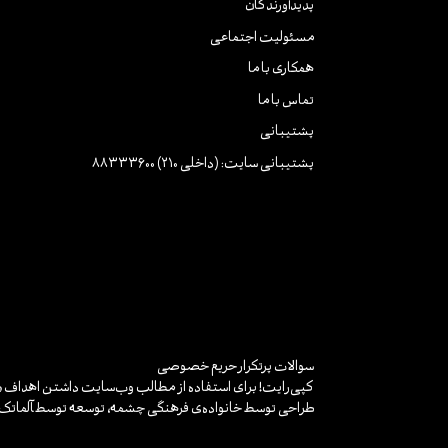
پدیدآورندگان
مسئولیت اجتماعی
همکاری با ما
تماس با ما
پشتیبانی
پشتیبانی سایت: (داخلی 210) 88333600
سوالات پرتکرار
حریم خصوصی
کپی‌رایت! برای استفاده از مطالب وب‌سایت داشتن اهداف «غ
طراحی توسط خانواده‌ی فرهنگی چشمه، توسعه توسط
آلماتک