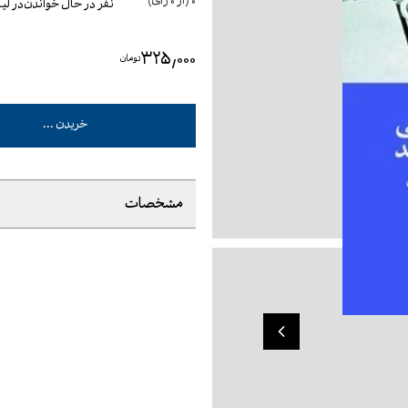
0
(از
0
رأی)
نفر در حال خواندن
در ل
۳۲۵٬۰۰۰
تومان
خریدن ...
مشخصات