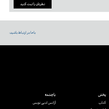
نظرتان را ثبت کنید
با ما در ارتباط باشید:
پخش
باچشمه
کتاب
آژانس ادبی نویس