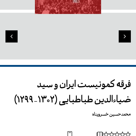
فرقه کمونیست ایران و سید
ضیاءالدین طباطبایی (1302-1299)
محمدحسین خسروپناه