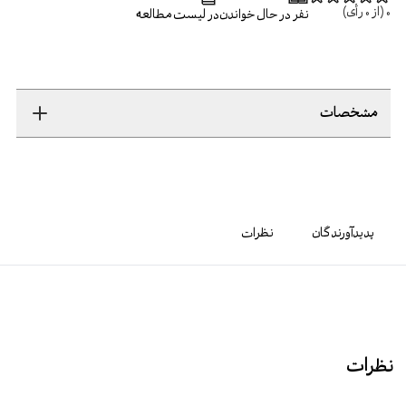
0
(از
0
رأی)
نفر در حال خواندن
در لیست مطالعه
مشخصات
پدیدآورندگان
نظرات
نظرات