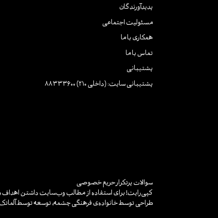
پدیدآورندگان
مسئولیت اجتماعی
همکاری با ما
تماس با ما
پشتیبانی
پشتیبانی سایت: (داخلی 210) 88333600
سوالات پرتکرار
حریم خصوصی
کپی‌رایت! برای استفاده از مطالب وب‌سایت داشتن اهداف «غ
طراحی توسط خانواده‌ی فرهنگی چشمه، توسعه توسط
آلماتک