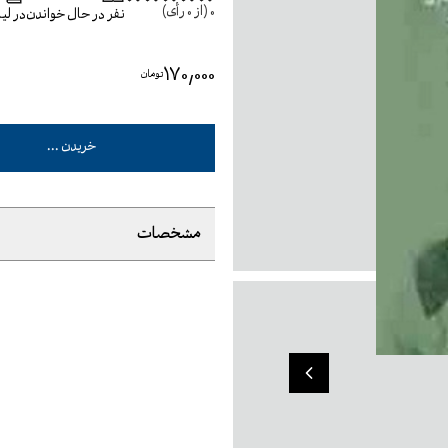
0
(از
0
رأی)
نفر در حال خواندن
در ل
۱۷۰٬۰۰۰
تومان
خریدن ...
مشخصات