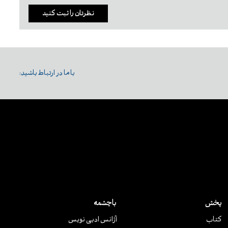
نظرتان را ثبت کنید
با ما در ارتباط باشید:
پخش
باچشمه
کتاب
آژانس ادبی نویس