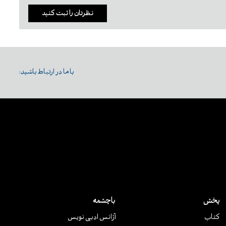
نظرتان را ثبت کنید
با ما در ارتباط باشید:
پخش
باچشمه
کتاب
آژانس ادبی نویس