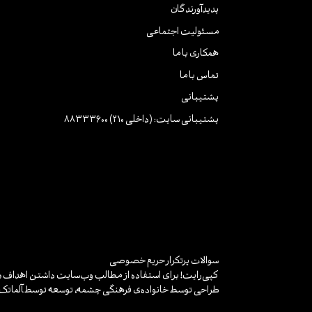
پدیدآورندگان
مسئولیت اجتماعی
همکاری با ما
تماس با ما
پشتیبانی
پشتیبانی سایت: (داخلی 210) 88333600
سوالات پرتکرار
حریم خصوصی
کپی‌رایت! برای استفاده از مطالب وب‌سایت داشتن اهداف «غ
طراحی توسط خانواده‌ی فرهنگی چشمه، توسعه توسط
آلماتک