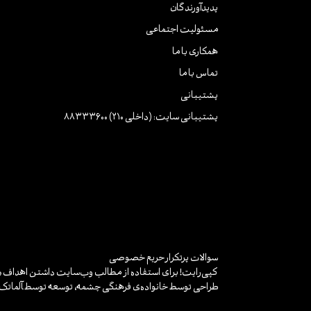
پدیدآورندگان
مسئولیت اجتماعی
همکاری با ما
تماس با ما
پشتیبانی
پشتیبانی سایت: (داخلی 210) 88333600
سوالات پرتکرار
حریم خصوصی
کپی‌رایت! برای استفاده از مطالب وب‌سایت داشتن اهداف «غ
طراحی توسط خانواده‌ی فرهنگی چشمه، توسعه توسط
آلماتک