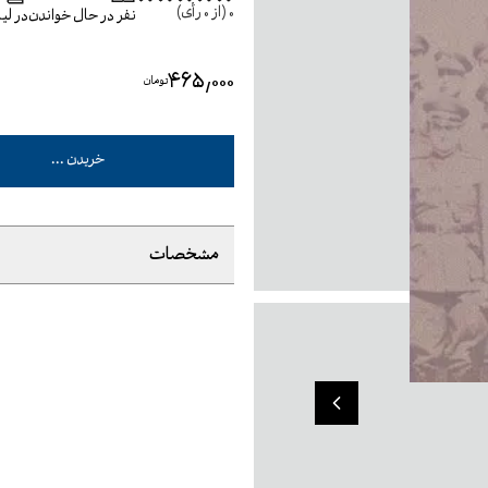
0
(از
0
رأی)
نفر در حال خواندن
در ل
۴۶۵٬۰۰۰
تومان
خریدن ...
مشخصات