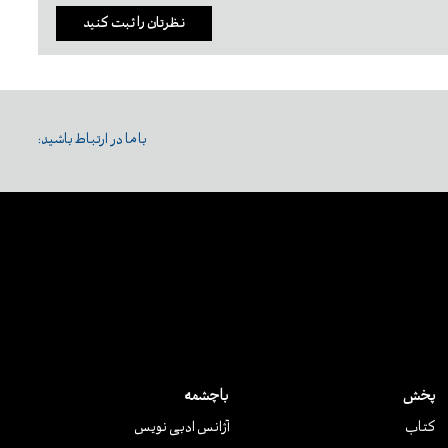
نظرتان را ثبت کنید
با ما در ارتباط باشید:
پخش
باچشمه
کتاب
آژانس ادبی نویس