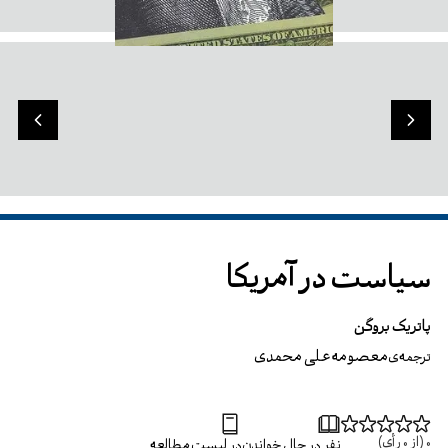
سیاست در آمریکا
پاتریک بروگن
معصومه علی محمدی
ترجمه‌ی
0
(از
0
رأی)
نفر در حال خواندن
در لیست مطالعه