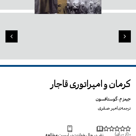
کرمان و امپراتوری قاجار
جیمز م. گوستافسون
امیر صفری
ترجمه‌ی
0
(از
0
رأی)
نفر در حال خواندن
در لیست مطالعه