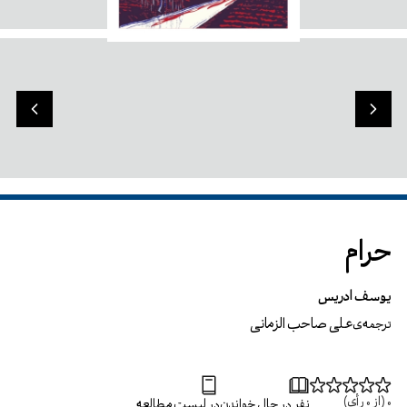
حرام
یوسف ادریس
علی صاحب الزمانی
ترجمه‌ی
0
(از
0
رأی)
نفر در حال خواندن
در لیست مطالعه