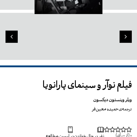
فیلم نوآر و سینمای پارانویا
ویلر وینستون دیکسون
حمیده معین‌فر
ترجمه‌ی
0
(از
0
رأی)
نفر در حال خواندن
در لیست مطالعه