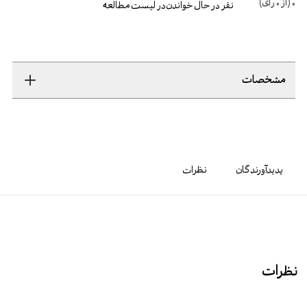
0
(از
0
رأی)
نفر در حال خواندن
در لیست مطالعه
مشخصات
پدیدآورندگان
نظرات
نظرات