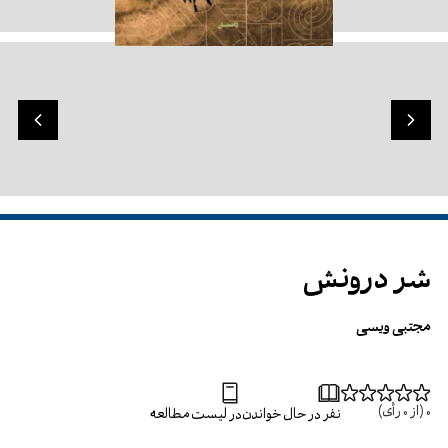
شر درونش
مجتبی ویسی
0
(از
0
رأی)
نفر در حال خواندن
در لیست مطالعه