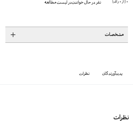
0
(از
0
رأی)
نفر در حال خواندن
در لیست مطالعه
مشخصات
پدیدآورندگان
نظرات
نظرات