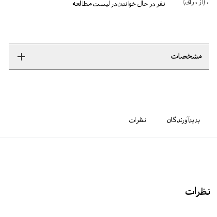
0
(از
0
رأی)
نفر در حال خواندن
در لیست مطالعه
مشخصات
پدیدآورندگان
نظرات
نظرات