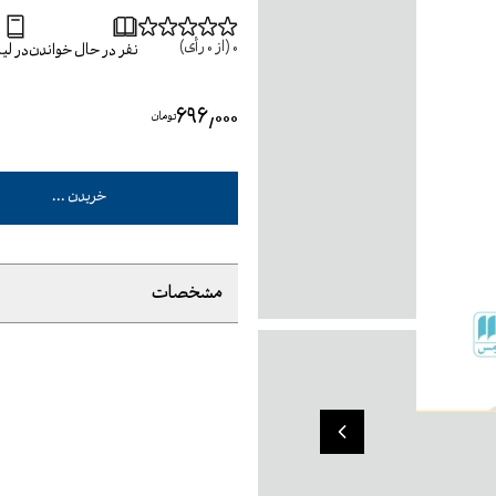
0
(از
0
رأی)
نفر در حال خواندن
در ل
۶۹۶٬۰۰۰
تومان
خریدن ...
مشخصات