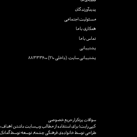
قصه‌ی ما
پدیدآورندگان
مسئولیت اجتماعی
همکاری با ما
تماس با ما
پشتیبانی
پشتیبانی سایت: (داخلی 210) 88333600
سوالات پرتکرار
حریم خصوصی
کپی‌رایت! برای استفاده از مطالب وب‌سایت داشتن اهداف «غ
طراحی توسط خانواده‌ی فرهنگی چشمه، توسعه توسط
آلماتک