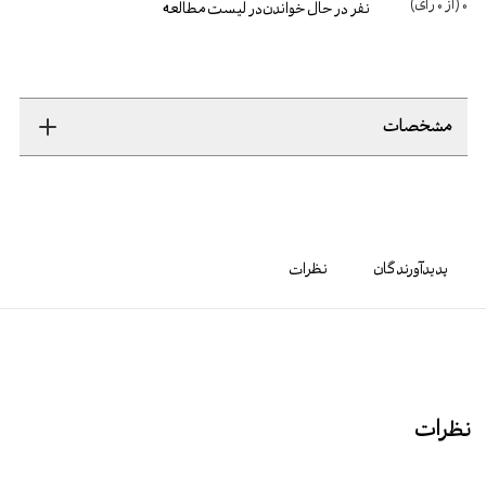
0
(از
0
رأی)
نفر در حال خواندن
در لیست مطالعه
مشخصات
پدیدآورندگان
نظرات
نظرات