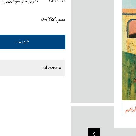
0
(از
0
رأی)
نفر در حال خواندن
در ل
۲۵۹٬۰۰۰
تومان
خریدن ...
مشخصات