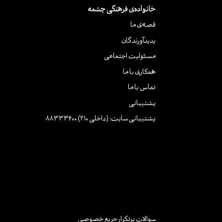
خانواده‌ی فرهنگی چشمه
قصه‌ی ما
پدیدآورندگان
مسئولیت اجتماعی
همکاری با ما
تماس با ما
پشتیبانی
پشتیبانی سایت: (داخلی 210) 88333600
سوالات پرتکرار
حریم خصوصی