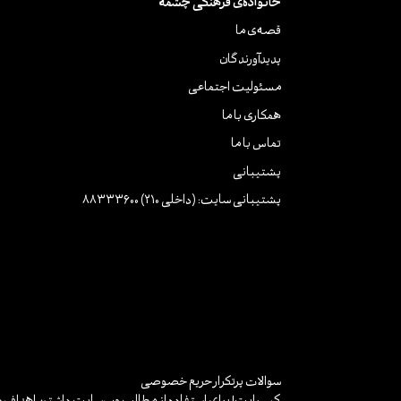
خانواده‌ی فرهنگی چشمه
قصه‌ی ما
پدیدآورندگان
مسئولیت اجتماعی
همکاری با ما
تماس با ما
پشتیبانی
پشتیبانی سایت: (داخلی 210) 88333600
سوالات پرتکرار
حریم خصوصی