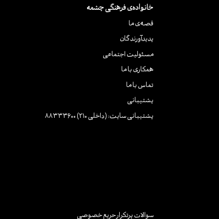
خانواده‌ی فرهنگی چشمه
قصه‌ی ما
پدیدآورندگان
مسئولیت اجتماعی
همکاری با ما
تماس با ما
پشتیبانی
پشتیبانی سایت: (داخلی 210) 88333600
سوالات پرتکرار
حریم خصوصی