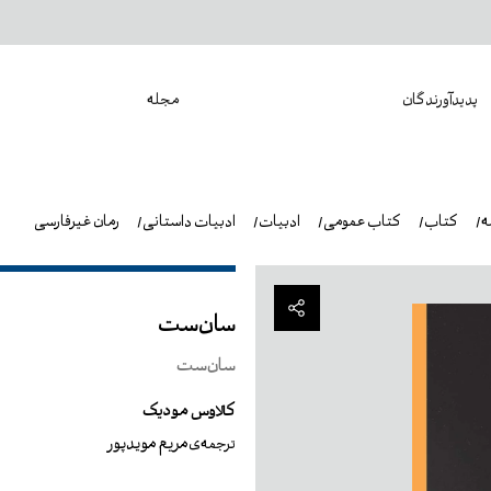
پدیدآورندگان
مجله
ه
کتاب
کتاب عمومی
ادبیات
ادبیات داستانی
رمان غیرفارسی
سان‌ست
سان‌ست
کلاوس مودیک
مریم مویدپور
ترجمه‌ی