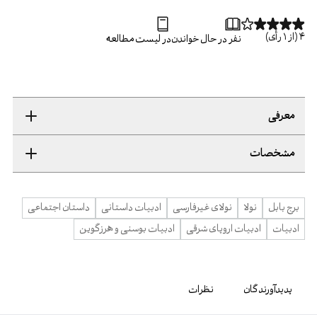
4
(از
1
رأی)
نفر در حال خواندن
در لیست مطالعه
معرفی
مشخصات
برج بابل
نولا
نولای غیرفارسی
ادبیات داستانی
داستان اجتماعی
ادبیات
ادبیات اروپای شرقی
ادبیات بوسنی و هرزگوین
پدیدآورندگان
نظرات