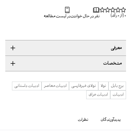
0
(از
0
رأی)
نفر در حال خواندن
در لیست مطالعه
معرفی
مشخصات
برج بابل
نولا
نولای غیرفارسی
ادبیات معاصر
ادبیات داستانی
ادبیات
ادبیات عراق
پدیدآورندگان
نظرات