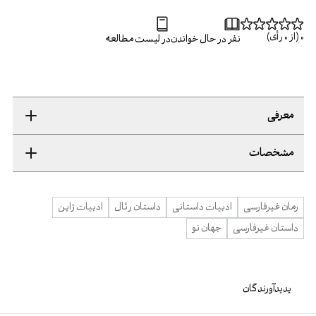
0
(از
0
رأی)
نفر در حال خواندن
در لیست مطالعه
معرفی
مشخصات
رمان غیرفارسی
ادبیات داستانی
داستان رئال
ادبیات ژاپن
داستان غیرفارسی
جهان‌ نو
پدیدآورندگان